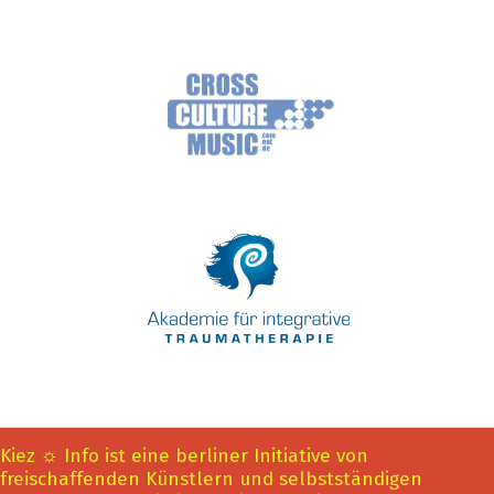
Kiez ☼ Info ist eine berliner Initiative von
freischaffenden Künstlern und selbstständigen