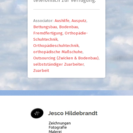
telefonisch zur Verfügung.
Associator:
Aushilfe
,
Ausputz
,
Bettungsbau
,
Bodenbau
,
Fremdfertigung
,
Orthopädie-
Schuhtechnik
,
Orthopädieschuhtechnik
,
orthopädische Maßschuhe
,
Outsourcing (Zwicken & Bodenbau)
,
selbstständiger Zuarbeiter
,
Zuarbeit