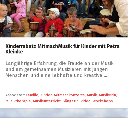
Kinderrabatz MitmachMusik für Kinder mit Petra
Kleinke
Langjährige Erfahrung, die Freude an der Musik
und am gemeinsamen Musizieren mit jungen
Menschen und eine lebhafte und kreative …
Associator:
Familie
,
Kinder
,
Mitmachkonzerte
,
Musik
,
Musikerin
,
Musiktherapie
,
Musikunterricht
,
Sängerin
,
Video
,
Workshops