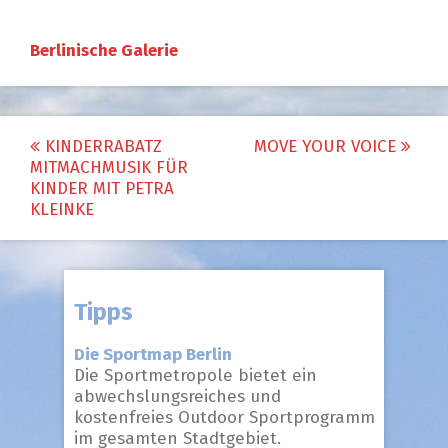
Berlinische Galerie
Post
KINDERRABATZ
MOVE YOUR VOICE
MITMACHMUSIK FÜR
navigation
KINDER MIT PETRA
KLEINKE
Tipps
Die Sportmap Berlin
Die Sportmetropole bietet ein
abwechslungsreiches und
kostenfreies Outdoor Sportprogramm
im gesamten Stadtgebiet.