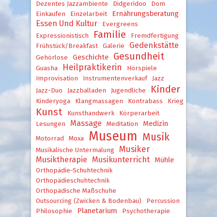
Dezentes Jazzambiente
Didgeridoo
Dom
Ernährungsberatung
Einkaufen
Einzelarbeit
Essen Und Kultur
Evergreens
Familie
Expressionistisch
Fremdfertigung
Gedenkstätte
Frühstück/Breakfast
Galerie
Gesundheit
Geschichte
Gehörlose
Heilpraktikerin
Guasha
Hörspiele
Improvisation
Instrumentenverkauf
Jazz
Kinder
Jazz-Duo
Jazzballaden
Jugendliche
Kinderyoga
Klangmassagen
Kontrabass
Krieg
Kunst
Kunsthandwerk
Körperarbeit
Massage
Medizin
Lesungen
Meditation
Museum
Musik
Motorrad
Moxa
Musiker
Musikalische Untermalung
Musiktherapie
Musikunterricht
Mühle
Orthopädie-Schuhtechnik
Orthopädieschuhtechnik
Orthopädische Maßschuhe
Outsourcing (Zwicken & Bodenbau)
Percussion
Planetarium
Philosophie
Psychotherapie