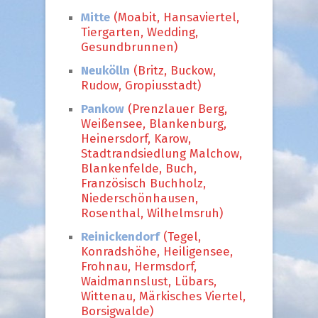
Mitte
(Moabit, Hansaviertel,
Tiergarten, Wedding,
Gesundbrunnen)
Neukölln
(Britz, Buckow,
Rudow, Gropiusstadt)
Pankow
(Prenzlauer Berg,
Weißensee, Blankenburg,
Heinersdorf, Karow,
Stadtrandsiedlung Malchow,
Blankenfelde, Buch,
Französisch Buchholz,
Niederschönhausen,
Rosenthal, Wilhelmsruh)
Reinickendorf
(Tegel,
Konradshöhe, Heiligensee,
Frohnau, Hermsdorf,
Waidmannslust, Lübars,
Wittenau, Märkisches Viertel,
Borsigwalde)