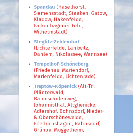
Spandau
(Haselhorst,
Siemensstadt, Staaken, Gatow,
Kladow, Hakenfelde,
Falkenhagener Feld,
Wilhelmstadt)
Steglitz-Zehlendorf
(Lichterfelde, Lankwitz,
Dahlem, Nikolassee, Wannsee)
Tempelhof-Schöneberg
(Friedenau, Mariendorf,
Marienfelde, Lichtenrade)
Treptow-Köpenick
(Alt-Tr.,
Plänterwald,
Baumschulenweg,
Johannisthal, Altglienicke,
Adlershof, Bohnsdorf, Nieder-
& Oberschöneweide,
Friedrichshagen, Rahnsdorf,
Grünau, Müggelheim,