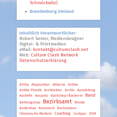
Schmöckwitz)
Brandenburg Umland
Inhaltlich Verantwortlicher:
Robert Sester, Mediendesigner
Digital- & Printmedien
eMail:
kontakt@cultureclash.net
Web:
Culture Clash Network
Datenschutzerklärung
Afrika
Akupunktur
Alliierte
Antike
Antike Plastik
Architektur
Archiv
Ausbildung
Band
Aushilfe
Ausputz
Backshop/Bäckerei
Bezirksamt
Bettungsbau
Blinde
Bodenbau
Botanisch
Buchstaben
Coaching
Chinesische Medizin
Cooljazz
DDR